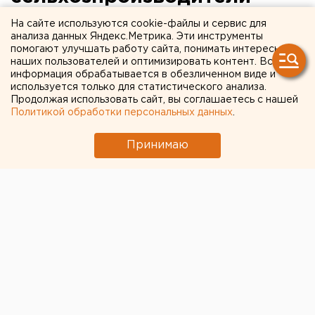
окажут помощь
На сайте используются cookie-файлы и сервис для
анализа данных Яндекс.Метрика. Эти инструменты
челябинским коллегам
помогают улучшать работу сайта, понимать интересы
наших пользователей и оптимизировать контент. Вся
информация обрабатывается в обезличенном виде и
Екатеринбург. Свердловские
используется только для статистического анализа.
сельхозпроизводители окажут помощь
Продолжая использовать сайт, вы соглашаетесь с нашей
Челябинской области, сообщил агентству ЕАН
Политикой обработки персональных данных
.
пресс-секретарь областного министерства
сельского хозяйства и продовольствия Анатолий
Принимаю
Феоктистов.
Екатеринбург. Свердловские сельхозпроизводители
окажут помощь Челябинской области, сообщил
агентству ЕАН пресс-секретарь областного
министерства сельского хозяйства и
продовольствия Анатолий Феоктистов.
17 ноября в Екатеринбурге состоятся
сельскохозяйственные торги. С 11 до 16 часов жители
Екатеринбурга смогут приобрести живую рыбу, мясо