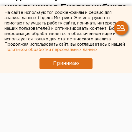
школьников Екатеринбурга
На сайте используются cookie-файлы и сервис для
против изучения основ
анализа данных Яндекс.Метрика. Эти инструменты
помогают улучшать работу сайта, понимать интересы
православной культуры
наших пользователей и оптимизировать контент. Вся
информация обрабатывается в обезличенном виде и
используется только для статистического анализа.
Екатеринбург. Против обязательного введения
Продолжая использовать сайт, вы соглашаетесь с нашей
предмета «Основы православной культуры»
Политикой обработки персональных данных
.
выступило 84 процента школьников
Екатеринбурга, сообщил агентству ЕАН главный
Принимаю
редактор газеты «Школьная жизнь» Иван
Колотовкин.
Екатеринбург. Против обязательного введения
предмета «Основы православной культуры»
выступило 84 процента школьников Екатеринбурга,
сообщил агентству ЕАН главный редактор газеты
«Школьная жизнь» Иван Колотовкин. К таким
выводам редакция издания пришла, опросив 532
учащихся старших классов. Лишь 16 процентов