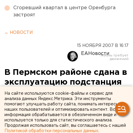
Сгоревший квартал в центре Оренбурга
застроят
← НОВОСТИ
15 НОЯБРЯ 2007 В 16:17
ЕАНовости
В Пермском районе сдана в
эксплуатацию подстанция
110/10 киловольт
На сайте используются cookie-файлы и сервис для
анализа данных Яндекс.Метрика. Эти инструменты
«Протасы»
помогают улучшать работу сайта, понимать интересы
наших пользователей и оптимизировать контент. Вся
информация обрабатывается в обезличенном виде и
Пермь. В Пермском районе 15 ноября сдана в
используется только для статистического анализа.
эксплуатацию подстанция 110/10 киловольт
Продолжая использовать сайт, вы соглашаетесь с нашей
«Протасы», сообщили агентству ЕАН в пресс-
Политикой обработки персональных данных
.