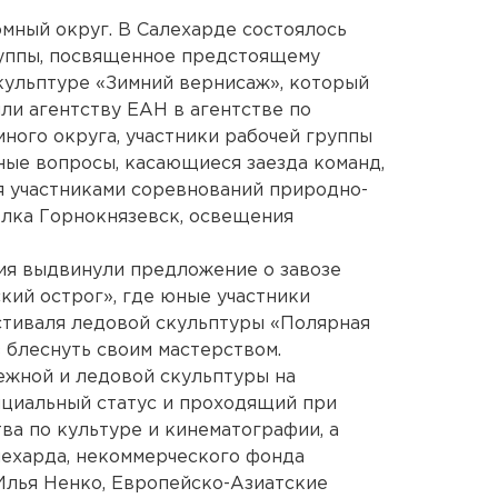
мный округ. В Салехарде состоялось
уппы, посвященное предстоящему
кульптуре «Зимний вернисаж», который
ли агентству ЕАН в агентстве по
ного округа, участники рабочей группы
ые вопросы, касающиеся заезда команд,
я участниками соревнований природно-
елка Горнокнязевск, освещения
ия выдвинули предложение о завозе
кий острог», где юные участники
тиваля ледовой скульптуры «Полярная
 блеснуть своим мастерством.
ежной и ледовой скульптуры на
циальный статус и проходящий при
а по культуре и кинематографии, а
лехарда, некоммерческого фонда
Илья Ненко, Европейско-Азиатские