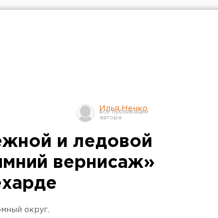
Илья Ненко
ежной и ледовой
имний вернисаж»
ехарде
мный округ.