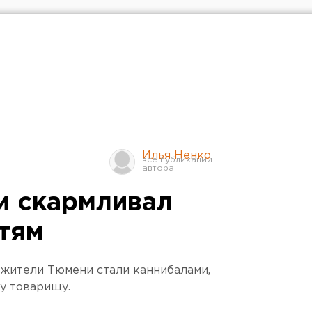
Илья Ненко
и скармливал
стям
, жители Тюмени стали каннибалами,
му товарищу.