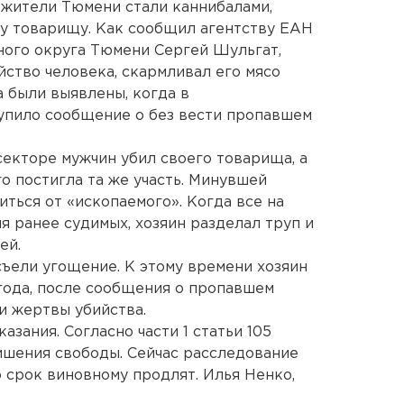
, жители Тюмени стали каннибалами,
му товарищу. Как сообщил агентству ЕАН
ного округа Тюмени Сергей Шульгат,
йство человека, скармливал его мясо
а были выявлены, когда в
упило сообщение о без вести пропавшем
екторе мужчин убил своего товарища, а
го постигла та же участь. Минувшей
иться от «ископаемого». Когда все на
я ранее судимых, хозяин разделал труп и
ей.
ъели угощение. К этому времени хозяин
 года, после сообщения о пропавшем
и жертвы убийства.
азания. Согласно части 1 статьи 105
 лишения свободы. Сейчас расследование
 срок виновному продлят. Илья Ненко,