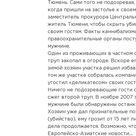
Тюмень. Сами того не подозревая
когда пришли на застолье к свое
заместитель прокурора Централь
житель Тюмени, чтобы скрыть уби
своим гостям. Факты каннибализм
правоохранительные органы пост
мужчине.
Один из проживающих в частном с
труп закопал в огороде. Вскоре е
зимой хозяин участка решил избав
том же участке собралась компани
угостил «деликатесом» своих гост
Ничего не подозревающие гости с
сжег второй труп. В ноябре 2007
мужчине были обнаружены останк
Хозяин уже дал признательные пок
(убийство), ему грозит от 15 лет
дела продолжается. Возможно, что
Европейско-Азиатские новости....