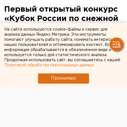
Первый открытый конкурс
«Кубок России по снежной
и ледовой скульптуре
На сайте используются cookie-файлы и сервис для
анализа данных Яндекс.Метрика. Эти инструменты
«Зимний вернисаж» в
помогают улучшать работу сайта, понимать интересы
наших пользователей и оптимизировать контент. Вся
номинации «Ледовая
информация обрабатывается в обезличенном виде и
скульптура» пройдет в
используется только для статистического анализа.
Продолжая использовать сайт, вы соглашаетесь с нашей
Салехарде
Политикой обработки персональных данных
.
Принимаю
Салехард, Ямало-Ненецкий автономный округ.
Салехард, Ямало-Ненецкий автономный округ.
Первый открытый конкурс «Кубок России по
снежной и ледовой скульптуре «Зимний вернисаж»
в номинации «Ледовая скульптура» стартует в
Салехарде в ближайшее воскресенье.
Как сообщили агентству ЕАН в пресс-службе