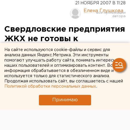
21 НОЯБРЯ 2007 В 11:28
Елена Глушкова
Свердловские предприятия
ЖКХ не готовы к
вступлению России в ВТО
На сайте используются cookie-файлы и сервис для
анализа данных Яндекс.Метрика. Эти инструменты
помогают улучшать работу сайта, понимать интересы
Екатеринбург. Первый заместитель
наших пользователей и оптимизировать контент. Вся
председателя правительства Свердловской
информация обрабатывается в обезличенном виде и
области по экономической политике и
используется только для статистического анализа.
Продолжая использовать сайт, вы соглашаетесь с нашей
перспективному развитию - министр экономики
Политикой обработки персональных данных
.
и труда Свердловской области Михаил Максимов
провел заседание областной межведомственной
Принимаю
комиссии
Екатеринбург. Первый заместитель председателя
правительства Свердловской области по