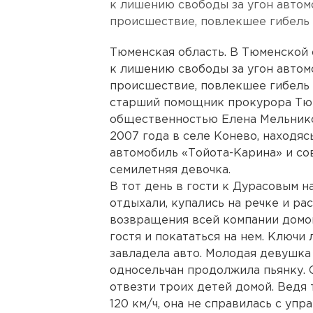
к лишению свободы за угон авто
происшествие, повлекшее гибель 
Тюменская область. В Тюменской 
к лишению свободы за угон авто
происшествие, повлекшее гибель 
старший помощник прокурора Тюм
общественностью Елена Мельнико
2007 года в селе Конево, находяс
автомобиль «Тойота-Карина» и со
семилетняя девочка.
В тот день в гости к Дурасовым 
отдыхали, купались на речке и ра
возвращения всей компании домо
гостя и покататься на нем. Ключи 
завладела авто. Молодая девушка 
односельчан продолжила пьянку. 
отвезти троих детей домой. Ведя
120 км/ч, она не справилась с упр