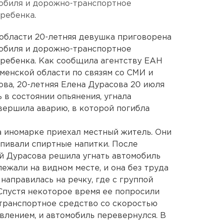
мобиля и дорожно-транспортное
ребенка.
области 20-летняя девушка приговорена
мобиля и дорожно-транспортное
ребенка. Как сообщила агентству ЕАН
енской области по связям со СМИ и
ва, 20-летняя Елена Дурасова 20 июля
ь в состоянии опьянения, угнала
вершила аварию, в которой погибла
на иномарке приехал местный житель. Они
спивали спиртные напитки. После
й Дурасова решила угнать автомобиль
лежали на видном месте, и она без труда
направилась на речку, где с группой
Спустя некоторое время ее попросили
 транспортное средство со скоростью
авлением, и автомобиль перевернулся. В