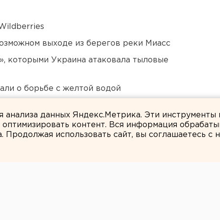
ildberries
озможном выходе из берегов реки Миасс
», которыми Украина атаковала тыловые
али о борьбе с желтой водой
Оренбурга застроят
ля анализа данных Яндекс.Метрика. Эти инструменты
и оптимизировать контент. Вся информация обрабаты
а. Продолжая использовать сайт, вы соглашаетесь с
Илья Ненко
бласти осуждена