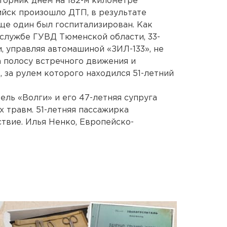
торник днем на 182-м километре
йск произошло ДТП, в результате
еще один был госпитализирован. Как
службе ГУВД Тюменской области, 33-
, управляя автомашиной «ЗИЛ-133», не
а полосу встречного движения и
, за рулем которого находился 51-летний
ель «Волги» и его 47-летняя супруга
х травм. 51-летняя пассажирка
ствие. Илья Ненко, Европейско-