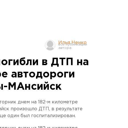
Илья Ненко
огибли в ДТП на
ре автодороги
ы-МАнсийск
торник днем на 182-м километре
йск произошло ДТП, в результате
еще один был госпитализирован.