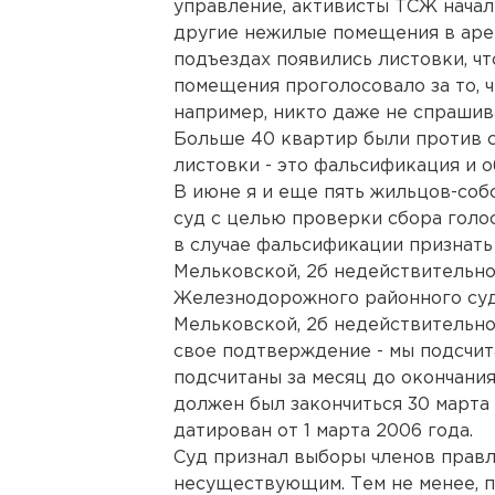
управление, активисты ТСЖ начал
другие нежилые помещения в арен
подъездах появились листовки, чт
помещения проголосовало за то, ч
например, никто даже не спрашива
Больше 40 квартир были против с
листовки - это фальсификация и о
В июне я и еще пять жильцов-соб
суд с целью проверки сбора голо
в случае фальсификации признат
Мельковской, 2б недействительно
Железнодорожного районного суд
Мельковской, 2б недействительно
свое подтверждение - мы подсчита
подсчитаны за месяц до окончания
должен был закончиться 30 марта 
датирован от 1 марта 2006 года.
Суд признал выборы членов прав
несуществующим. Тем не менее, п