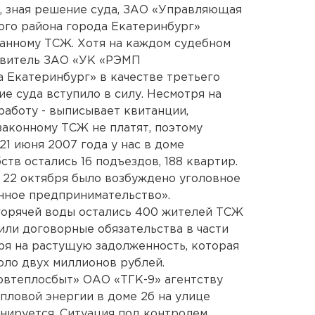
а, зная решение суда, ЗАО «Управляющая
го района города Екатеринбург»
анному ТСЖ. Хотя на каждом судебном
авитель ЗАО «УК «РЭМП
 Екатеринбург» в качестве третьего
ие суда вступило в силу. Несмотря на
аботу - выписывает квитанции,
законному ТСЖ не платят, поэтому
 21 июня 2007 года у нас в доме
ств остались 16 подъездов, 188 квартир.
- 22 октября было возбуждено уголовное
онное предпринимательство».
 горячей воды остались 400 жителей ТСЖ
ли договорные обязательства в части
ря на растущую задолженность, которая
оло двух миллионов рублей.
овтеплосбыт» ОАО «ТГК-9» агентству
пловой энергии в доме 2б на улице
нируется. Ситуация под контролем.