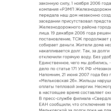
законную силу, 1 ноября 2006 год
компания «РЭМП Железнодорожно
передала наш дом незаконно созд
заседании присутствовал предст
Железнодорожного района города
лица. 19 декабря 2006 года решен
постановление, ТСЖ продолжает р
собирает деньги. Жители дома не
накапливается долг. Так, за долги
отключили горячую воду. Без удоб
Единственное, чего мы добились, 
дело по статье 171 УК РФ «Незак
Напомним, 21 июня 2007 года без
«Мельковская 2б». Жильцы наруши
оплаты тепловой энергии. Несмот
в настоящее время составляет ок
В пресс-службе филиала «Свердл
ЕАН сообщили, что отключения те
Мельковской за долги пока не пла