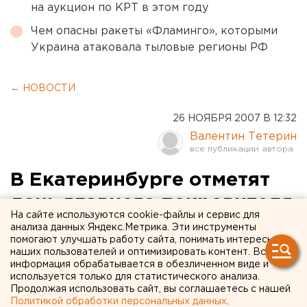
на аукцион по КРТ в этом году
Чем опасны ракеты «Фламинго», которыми
Украина атаковала тыловые регионы РФ
← НОВОСТИ
26 НОЯБРЯ 2007 В 12:32
Валентин Тетерин
В Екатеринбурге отметят
день главного покровителя
На сайте используются cookie-файлы и сервис для
России
анализа данных Яндекс.Метрика. Эти инструменты
помогают улучшать работу сайта, понимать интересы
наших пользователей и оптимизировать контент. Вся
Екатеринбург. В Екатеринбурге отметят день
информация обрабатывается в обезличенном виде и
главного покровителя России, сообщили
используется только для статистического анализа.
Продолжая использовать сайт, вы соглашаетесь с нашей
агентству ЕАН В Римско-Католическом приходе
Политикой обработки персональных данных
.