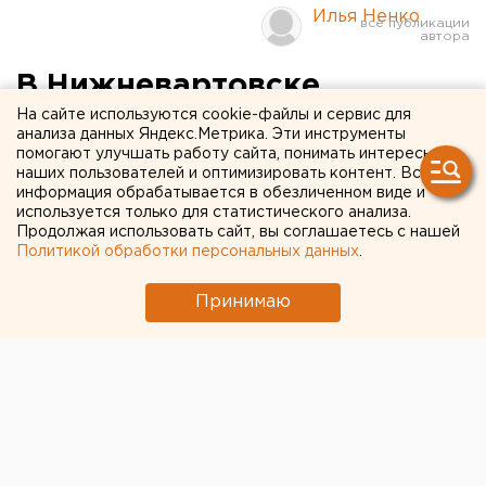
Илья Ненко
В Нижневартовске
стартовала регистрация
На сайте используются cookie-файлы и сервис для
анализа данных Яндекс.Метрика. Эти инструменты
поголовья скота
помогают улучшать работу сайта, понимать интересы
наших пользователей и оптимизировать контент. Вся
информация обрабатывается в обезличенном виде и
Нижневартовск, Ханты-Мансийский автономный
используется только для статистического анализа.
Продолжая использовать сайт, вы соглашаетесь с нашей
округ.
Политикой обработки персональных данных
.
Нижневартовск, Ханты-Мансийский автономный
Принимаю
округ. В Нижневартовске стартовала регистрация и
перерегистрация имеющегося поголовья скота.
Как сообщили агентству ЕАН в пресс-службе
администрации Нижневартовска, ветеринарная
городская служба проводит регистрацию и
перерегистрацию имеющегося поголовья скота в
хозяйствах любой формы собственности до 1 января