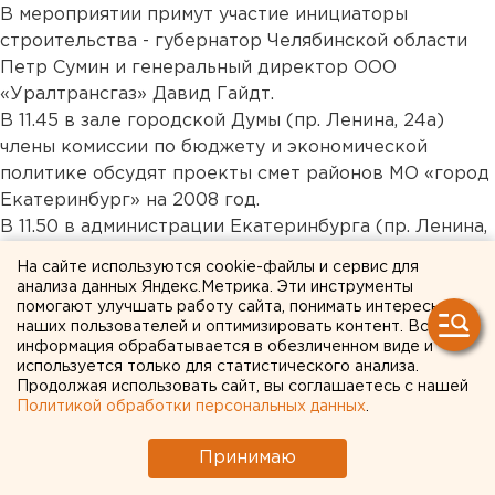
В мероприятии примут участие инициаторы
строительства - губернатор Челябинской области
Петр Сумин и генеральный директор ООО
«Уралтрансгаз» Давид Гайдт.
В 11.45 в зале городской Думы (пр. Ленина, 24а)
члены комиссии по бюджету и экономической
политике обсудят проекты смет районов МО «город
Екатеринбург» на 2008 год.
В 11.50 в администрации Екатеринбурга (пр. Ленина,
24а, зал 302) вице-мэр Виктор Контеев проведет
На сайте используются cookie-файлы и сервис для
совещание с заместителями глав администрации
анализа данных Яндекс.Метрика. Эти инструменты
Екатеринбурга. Тема - развитие автобизнеса в
помогают улучшать работу сайта, понимать интересы
наших пользователей и оптимизировать контент. Вся
Екатеринбурге.
информация обрабатывается в обезличенном виде и
В 12.00 в здании областного Дома правительства,
используется только для статистического анализа.
(пл. Октябрьская, 1, этаж 14) состоится заседание
Продолжая использовать сайт, вы соглашаетесь с нашей
Политикой обработки персональных данных
.
Палаты представителей Законодательного собрания
области.
Принимаю
В 12.00 в Верхотурье губернатор Эдуард Россель и
архиепископ Екатеринбургский и Верхотурский