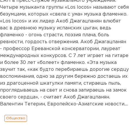
ЕАН в пресс-службе музыкального учреждения.
Четыре музыканта группы «Los locos» называют себя
безумцами, которых «свела с ума» музыка фламенко.
«Los locos» и их лидер Акоб Джагацпанян влюбят
вас в древнюю музыку испанских цыган, ведь
фламенко - огонь страсти, поэзия плача, боль
ревности, гордость отвержения. Акоб Джагацпанян
- профессор Ереванской консерватории, лауреат
международных конкурсов. С 7 лет играет на гитаре
и более 30 лет «болеет» фламенко. «Эта музыка
звучит так, «как будто перебираешь дорогие сердцу
воспоминания, одно за другим бережно достаешь их
из драгоценной шкатулки памяти, стираешь пыль,
проглядываешь на свет и снова запираешь на замок
своего сердца», - считает Акоб Джагацпанян.
Валентин Тетерин, Европейско-Азиатские новости....
Общество