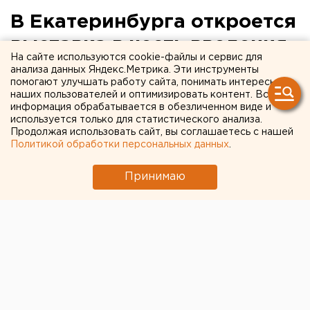
В Екатеринбурга откроется
выставка в честь введения
На сайте используются cookie-файлы и сервис для
пресвятой Богородицы во
анализа данных Яндекс.Метрика. Эти инструменты
помогают улучшать работу сайта, понимать интересы
храм
наших пользователей и оптимизировать контент. Вся
информация обрабатывается в обезличенном виде и
используется только для статистического анализа.
Екатеринбург. В центральной православной
Продолжая использовать сайт, вы соглашаетесь с нашей
библиотеке Екатеринбурга откроется выставка
Политикой обработки персональных данных
.
в честь введения Пресвятой Богородицы во
храм, сообщили агентству ЕАН организаторы
Принимаю
экспозиции.
Екатеринбург. В центральной православной
библиотеке Екатеринбурга откроется выставка в
честь введения Пресвятой Богородицы во храм,
сообщили агентству ЕАН организаторы экспозиции.
Весь православный мир 4 декабря будет отмечать
двунадесятый праздник Церкви - Введение во храм