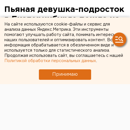
Пьяная девушка-подросток
в Екатеринбурге пошла на
На сайте используются cookie-файлы и сервис для
красный сигнал светофора
анализа данных Яндекс.Метрика. Эти инструменты
помогают улучшать работу сайта, понимать интересы
и попала под автомобиль
наших пользователей и оптимизировать контент. Вся
информация обрабатывается в обезличенном виде и
используется только для статистического анализа.
Екатеринбург. Водитель иномарки сбил пьяного
Продолжая использовать сайт, вы соглашаетесь с нашей
подростка в Екатеринбурге, сообщили агентству
Политикой обработки персональных данных
.
ЕАН в ГИБДД Екатеринбурга.
Принимаю
Екатеринбург. Водитель иномарки сбил пьяного
подростка в Екатеринбурге, сообщили агентству
ЕАН в ГИБДД Екатеринбурга. Вчера в 21 час 15
минут на улице Серафимы Дерябиной, 30 водитель
автомобиля «Форд-Фокус», мужчина 1979 года
рождения, допустил наезд на девочку 1993 года
рождения. Она переходила проезжую часть на
красный сигнал светофора, находясь в состоянии