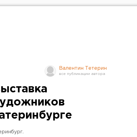
Валентин Тетерин
ыставка
художников
катеринбурге
еринбург.