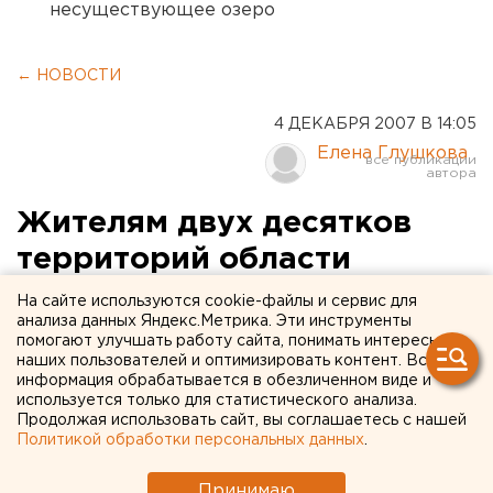
несуществующее озеро
← НОВОСТИ
4 ДЕКАБРЯ 2007 В 14:05
Елена Глушкова
Жителям двух десятков
территорий области
пересчитают сумму
На сайте используются cookie-файлы и сервис для
анализа данных Яндекс.Метрика. Эти инструменты
платежей за ЖКУ
помогают улучшать работу сайта, понимать интересы
наших пользователей и оптимизировать контент. Вся
информация обрабатывается в обезличенном виде и
Екатеринбург. В двадцати одном муниципальном
используется только для статистического анализа.
образовании Свердловской области предельный
Продолжая использовать сайт, вы соглашаетесь с нашей
уровень оплаты услуг ЖКХ населением был
Политикой обработки персональных данных
.
выше определенного региональной
энергетической комиссией размера, сообщил
Принимаю