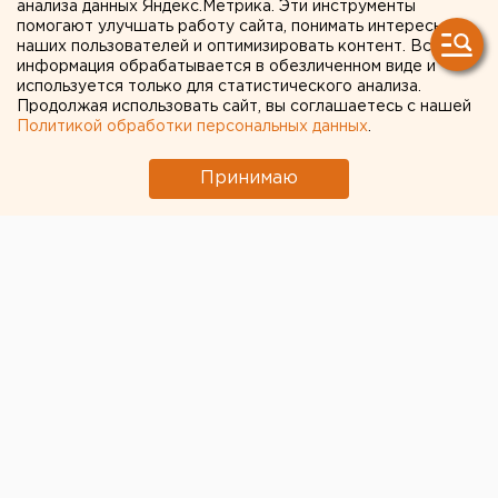
анализа данных Яндекс.Метрика. Эти инструменты
кушвинской Гордумы
помогают улучшать работу сайта, понимать интересы
наших пользователей и оптимизировать контент. Вся
информация обрабатывается в обезличенном виде и
Екатеринбург. Свердловские профсоюзы
используется только для статистического анализа.
Продолжая использовать сайт, вы соглашаетесь с нашей
приняли участие в муниципальных выборах в
Политикой обработки персональных данных
.
Кушве, сообщили агентству ЕАН в пресс-службе
Федерации профсоюзов Свердловской области.
Принимаю
Екатеринбург. Свердловские профсоюзы приняли
участие в муниципальных выборах в Кушве,
сообщили агентству ЕАН в пресс-службе
Федерации профсоюзов Свердловской области. Они
выставили своего кандидата на одном
избирательном округе и подписали соглашение о
сотрудничестве с восемью другими. В результате
профактивист и педагог школы №10 Любовь
Карманова, активно использовавшая в
предвыборной кампании профсоюзную платформу,
стала депутатом Гордумы. Из 8 кандидатов,