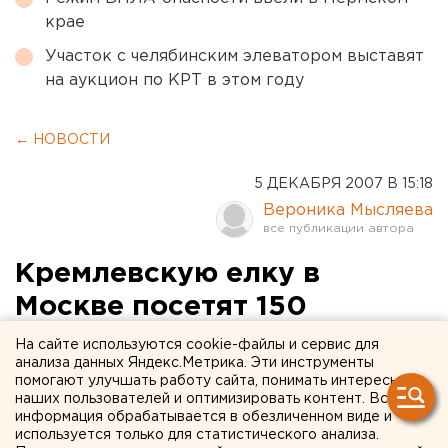
крае
Участок с челябинским элеватором выставят
на аукцион по КРТ в этом году
← НОВОСТИ
5 ДЕКАБРЯ 2007 В 15:18
Вероника Мысляева
Кремлевскую елку в
Москве посетят 150
свердловчан
На сайте используются cookie-файлы и сервис для
анализа данных Яндекс.Метрика. Эти инструменты
помогают улучшать работу сайта, понимать интересы
Екатеринбург. Кремлевскую елку в Москве
наших пользователей и оптимизировать контент. Вся
посетят 150 свердловчан, сообщили агентству
информация обрабатывается в обезличенном виде и
ЕАН в министерстве общего и
используется только для статистического анализа.