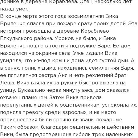
домике в деревне Кораблева. Отец несколько лет
назад умер.
В конце марта этого года восьмилетняя Вика
Бриленко спасла при пожаре сразу троих детей. Эта
история произошла в деревне Кораблево
Еткульского района. Уроков не было, и Вика
Бриленко пошла в гости к подружке Варе. Ее дом
находился на окраине села. Уже издали Вика
увидела, что из-под крыши дома идет густой дым. А
в сенях, полных дыма, находились семилетняя Варя,
ее пятилетняя сестра Аня и четырехлетний брат
Леша. Вика взяла их за руки и быстро вывела на
улицу. Буквально через минуту весь дом оказался
охвачен пламенем. Затем Вика привела
перепуганных детей к родственникам, успокоила их,
подняла тревогу среди взрослых, и на место
происшествия были срочно вызваны пожарные.
Таким образом, благодаря решительным действиям
Вики, была предотвращена гибель трех маленьких