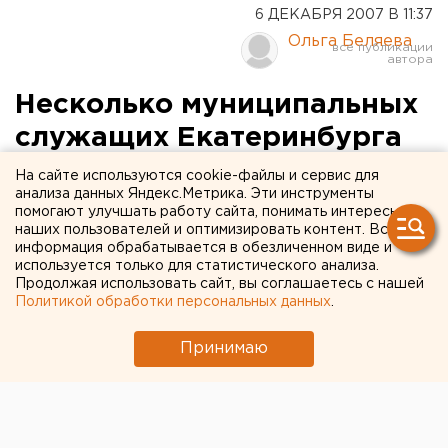
6 ДЕКАБРЯ 2007 В 11:37
Ольга Беляева
Несколько муниципальных
служащих Екатеринбурга
нарушили закон
На сайте используются cookie-файлы и сервис для
анализа данных Яндекс.Метрика. Эти инструменты
помогают улучшать работу сайта, понимать интересы
Екатеринбург. К ответственности привлечен ряд
наших пользователей и оптимизировать контент. Вся
муниципальных служащих Екатеринбурга,
информация обрабатывается в обезличенном виде и
сообщили агентству ЕАН в пресс-службе
используется только для статистического анализа.
Продолжая использовать сайт, вы соглашаетесь с нашей
областной прокуратуры.
Политикой обработки персональных данных
.
Екатеринбург. К ответственности привлечен ряд
Принимаю
муниципальных служащих Екатеринбурга, сообщили
агентству ЕАН в пресс-службе областной
прокуратуры.
В первом случае поводом для применения мер