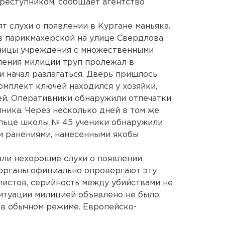
преступником, сообщает агентство
т слухи о появлении в Кургане маньяка.
я в парикмахерской на улице Свердлова
тницы учреждения с множественными
ления милиции труп пролежал в
и начал разлагаться. Дверь пришлось
омплект ключей находился у хозяйки,
ей. Оперативники обнаружили отпечатки
ника. Через несколько дней в том же
ыльце школы № 45 ученики обнаружили
и ранениями, нанесенными якобы
лзли нехорошие слухи о появлении
 органы официально опровергают эту
истов, серийность между убийствами не
итуации милицией объявлено не было,
в обычном режиме. Европейско-