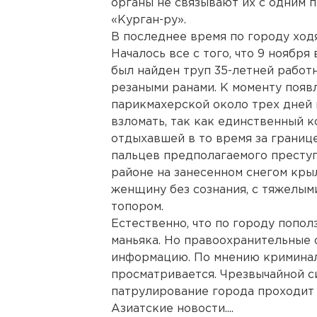
органы не связывают их с одним 
«Курган-ру».
В последнее время по городу ходя
Началось все с того, что 9 ноябр
был найден труп 35-летней рабо
резаными ранами. К моменту появ
парикмахерской около трех дней 
взломать, так как единственный к
отдыхавшей в то время за границ
пальцев предполагаемого преступ
районе на занесенном снегом кр
женщину без сознания, с тяжелым
топором.
Естественно, что по городу попо
маньяка. Но правоохранительные
информацию. По мнению криминал
просматривается. Чрезвычайной с
патрулирование города проходит 
Азиатские новости....