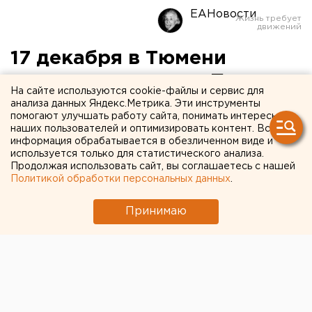
ЕАНовости
17 декабря в Тюмени
стартует конкурс «Парад
На сайте используются cookie-файлы и сервис для
лесных красавиц-2008»
анализа данных Яндекс.Метрика. Эти инструменты
помогают улучшать работу сайта, понимать интересы
наших пользователей и оптимизировать контент. Вся
Тюмень. В целях создания праздничного облика
информация обрабатывается в обезличенном виде и
города в преддверии новогодних и
используется только для статистического анализа.
Продолжая использовать сайт, вы соглашаетесь с нашей
рождественских праздников глава
Политикой обработки персональных данных
.
администрации Тюмени Евгений Куйвашев
подписал распоряжение о проведении в период
Принимаю
с 17 по 21 декабря открытого публичного
конкурса «Парад ле
Тюмень. В целях создания праздничного облика
города в преддверии новогодних и рождественских
праздников глава администрации Тюмени Евгений