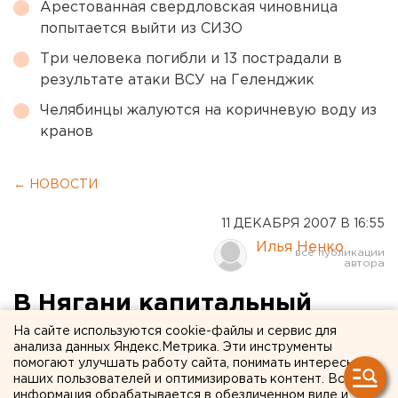
Арестованная свердловская чиновница
попытается выйти из СИЗО
Три человека погибли и 13 пострадали в
результате атаки ВСУ на Геленджик
Челябинцы жалуются на коричневую воду из
кранов
← НОВОСТИ
11 ДЕКАБРЯ 2007 В 16:55
Илья Ненко
В Нягани капитальный
ремонт многоквартирных
На сайте используются cookie-файлы и сервис для
анализа данных Яндекс.Метрика. Эти инструменты
домов будет
помогают улучшать работу сайта, понимать интересы
наших пользователей и оптимизировать контент. Вся
субсидироваться из
информация обрабатывается в обезличенном виде и