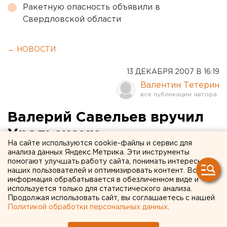
Ракетную опасность объявили в
Свердловской области
← НОВОСТИ
13 ДЕКАБРЯ 2007 В 16:19
Валентин Тетерин
Валерий Савельев вручил
Уральскому
На сайте используются cookie-файлы и сервис для
филармоническому
анализа данных Яндекс.Метрика. Эти инструменты
помогают улучшать работу сайта, понимать интересы
оркестру две старинные
наших пользователей и оптимизировать контент. Вся
информация обрабатывается в обезличенном виде и
итальянские скрипки.
используется только для статистического анализа.
ФОТО
Продолжая использовать сайт, вы соглашаетесь с нашей
Политикой обработки персональных данных
.
335. Екатеринбург. Депутат палаты представителей