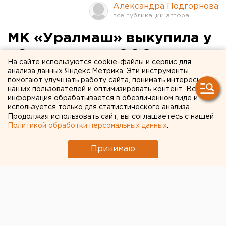
Александра Подгорнова
МК «Уралмаш» выкупила у
«Северстали» ООО
На сайте используются cookie-файлы и сервис для
«Уралмаш -
анализа данных Яндекс.Метрика. Эти инструменты
помогают улучшать работу сайта, понимать интересы
Металлургическое
наших пользователей и оптимизировать контент. Вся
информация обрабатывается в обезличенном виде и
оборудование»
используется только для статистического анализа.
Продолжая использовать сайт, вы соглашаетесь с нашей
Политикой обработки персональных данных
.
Екатеринбург. Машиностроительная корпорация
«Уралмаш» выкупила у ОАО «Северсталь»
Принимаю
разработчика и поставщика технологического
оборудования для металлургических компаний -
компанию ООО «Уралмаш - Металлургическое
оборудование», сообщили агентству ЕАН в
Екатеринбург. Машиностроительная корпорация
«Уралмаш» выкупила у ОАО «Северсталь»