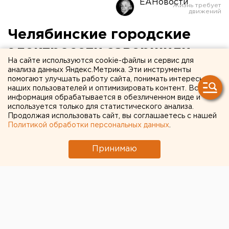
ЕАНовости
Челябинские городские
электросети завершили
На сайте используются cookie-файлы и сервис для
работы по реконструкции
анализа данных Яндекс.Метрика. Эти инструменты
помогают улучшать работу сайта, понимать интересы
подстанции «Ленинская»
наших пользователей и оптимизировать контент. Вся
информация обрабатывается в обезличенном виде и
используется только для статистического анализа.
Челябинск. В четвертом квартале текущего года
Продолжая использовать сайт, вы соглашаетесь с нашей
Челябинские городские электросети
Политикой обработки персональных данных
.
«Челябэнерго» выполнили замену линейных
порталов, усилили фундамент и
Принимаю
металлоконструкции, а также выполнили замену
провода с увеличением сечения на подстанции
35/10 кВ «Л
Челябинск. В четвертом квартале текущего года
Челябинские городские электросети «Челябэнерго»