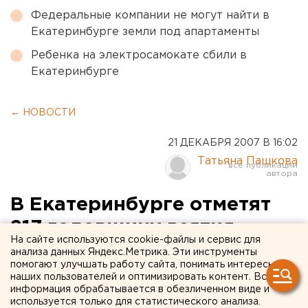
Федеральные компании не могут найти в
Екатеринбурге земли под апартаменты
Ребенка на электросамокате сбили в
Екатеринбурге
← НОВОСТИ
21 ДЕКАБРЯ 2007 В 16:02
Татьяна Пашкова
В Екатеринбурге отметят
217 годовщину взятия
На сайте используются cookie-файлы и сервис для
Измаила
анализа данных Яндекс.Метрика. Эти инструменты
помогают улучшать работу сайта, понимать интересы
наших пользователей и оптимизировать контент. Вся
Екатеринбург. Праздничный митинг в честь 217
информация обрабатывается в обезличенном виде и
годовщины взятия турецкой крепости Измаил
используется только для статистического анализа.