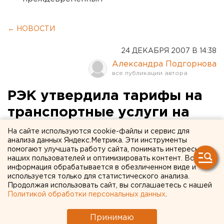
← НОВОСТИ
24 ДЕКАБРЯ 2007 В 14:38
Александра Подгорнова
РЭК утвердила тарифы на
транспортные услуги на
Среднем Урале
На сайте используются cookie-файлы и сервис для
анализа данных Яндекс.Метрика. Эти инструменты
помогают улучшать работу сайта, понимать интересы
Екатеринбург. На очередном заседании
наших пользователей и оптимизировать контент. Вся
правления Региональной энергетической
информация обрабатывается в обезличенном виде и
комиссии Свердловской области утверждены
используется только для статистического анализа.
Продолжая использовать сайт, вы соглашаетесь с нашей
тарифы на транспортные услуги для ряда
Политикой обработки персональных данных
.
предприятий региона, сообщили агентству ЕАН
в пресс-службе РЭК.
Принимаю