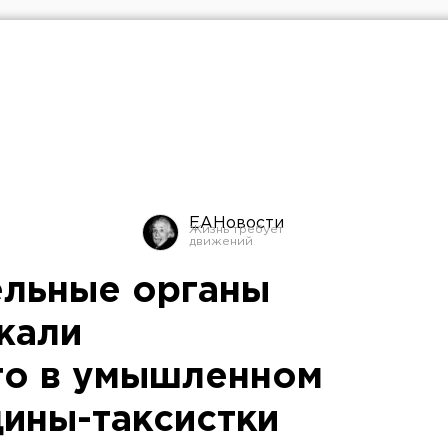
ЕАНовости
ельные органы
жали
го в умышленном
ины-таксистки