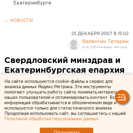
Екатеринбурге
← НОВОСТИ
25 ДЕКАБРЯ 2007 В 15:02
Валентин Тетерин
Свердловский минздрав и
Екатеринбургская епархия
подписали соглашение о
На сайте используются cookie-файлы и сервис для
анализа данных Яндекс.Метрика. Эти инструменты
сотрудничестве
помогают улучшать работу сайта, понимать интересы
наших пользователей и оптимизировать контент. Вся
информация обрабатывается в обезличенном виде и
Екатеринбург. Министерство здравоохранения
используется только для статистического анализа.
Свердловской области подписало соглашение о
Продолжая использовать сайт, вы соглашаетесь с нашей
сотрудничестве с Екатеринбургской епархией,
Политикой обработки персональных данных
.
сообщили агентству ЕАН в пресс-службе
епархии.
Принимаю