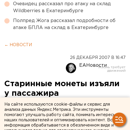
Очевидец рассказал про атаку на склад
Wildberries в Екатеринбурге
Полпред Жога рассказал подробности об
атаке БПЛА на склад в Екатеринбурге
← НОВОСТИ
26 ДЕКАБРЯ 2007 В 16:47
ЕАНовости
Старинные монеты изъяли
у пассажира
международного рейса
На сайте используются cookie-файлы и сервис для
анализа данных Яндекс.Метрика. Эти инструменты
самолета в Уфе
помогают улучшать работу сайта, понимать интересы
наших пользователей и оптимизировать контент. Вся
информация обрабатывается в обезличенном виде и
Уфа, Башкирия. Во время таможенного