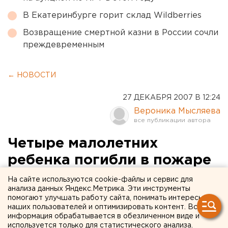
В Екатеринбурге горит склад Wildberries
Возвращение смертной казни в России сочли
преждевременным
← НОВОСТИ
27 ДЕКАБРЯ 2007 В 12:24
Вероника Мысляева
Четыре малолетних
ребенка погибли в пожаре
в Туринском районе
На сайте используются cookie-файлы и сервис для
анализа данных Яндекс.Метрика. Эти инструменты
помогают улучшать работу сайта, понимать интересы
Туринск. Четыре малолетних ребенка погибли в
наших пользователей и оптимизировать контент. Вся
пожаре в Туринском городском округе по вине
информация обрабатывается в обезличенном виде и
самодельного обогревательного прибора,
используется только для статистического анализа.