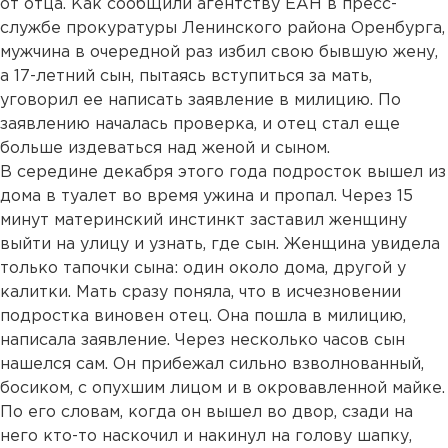
от отца. Как сообщили агентству ЕАН в пресс-
службе прокуратуры Ленинского района Оренбурга,
мужчина в очередной раз избил свою бывшую жену,
а 17-летний сын, пытаясь вступиться за мать,
уговорил ее написать заявление в милицию. По
заявлению началась проверка, и отец стал еще
больше издеваться над женой и сыном.
В середине декабря этого года подросток вышел из
дома в туалет во время ужина и пропал. Через 15
минут материнский инстинкт заставил женщину
выйти на улицу и узнать, где сын. Женщина увидела
только тапочки сына: один около дома, другой у
калитки. Мать сразу поняла, что в исчезновении
подростка виновен отец. Она пошла в милицию,
написала заявление. Через несколько часов сын
нашелся сам. Он прибежал сильно взволнованный,
босиком, с опухшим лицом и в окровавленной майке.
По его словам, когда он вышел во двор, сзади на
него кто-то наскочил и накинул на голову шапку,