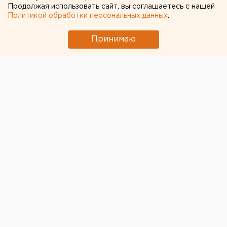
Продолжая использовать сайт, вы соглашаетесь с нашей
сообщил агентству ЕАН пресс-секретарь ГУВД
Политикой обработки персональных данных
.
по Свердловской области Валерий Горелых.
Принимаю
Туринск. Четыре малолетних ребенка погибли в
пожаре в Туринском городском округе по вине
самодельного обогревательного прибора, сообщил
агентству ЕАН пресс-секретарь ГУВД по
Свердловской области Валерий Горелых. Сегодня в
6.20 в дежурную часть Туринского отдела
внутренних дел поступило сообщение, что в селе
Чукреевское в квартире №2 частного дома №3 по
улице Новая вспыхнул сильный пожар.
На место ЧП выехали огнеборцы, однако, спасти
квартиру им не удалось, и восстановлению жилище
больше не подлежит. После тушения пожара
сотрудники туринской милиции обнаружили останки
четырех детских тел.
По предварительным данным, огонь мог вспыхнуть