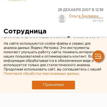
28 ДЕКАБРЯ 2007 В 12:38
Ольга Беляева
Сотрудница
вневедомственной охраны
На сайте используются cookie-файлы и сервис для
Орджоникидзевского
анализа данных Яндекс.Метрика. Эти инструменты
помогают улучшать работу сайта, понимать интересы
района присваивала
наших пользователей и оптимизировать контент. Вся
информация обрабатывается в обезличенном виде и
казенные деньги
используется только для статистического анализа.
Продолжая использовать сайт, вы соглашаетесь с нашей
Политикой обработки персональных данных
.
Екатеринбург. Прокуратурой
Орджоникидзевского района Екатеринбурга
Принимаю
утверждено обвинительное заключение по
уголовному делу в отношении 33-летней бывшей
сотрудницы отдела вневедомственной охраны,
сообщили агентству ЕАН в пресс-службе