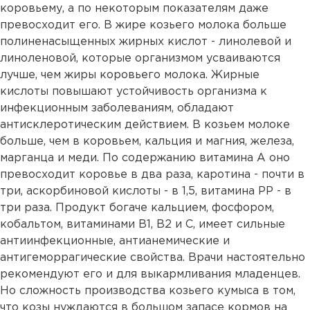
коровьему, а по некоторым показателям даже
превосходит его. В жире козьего молока больше
полиненасыщенных жирных кислот - линолевой и
линоленовой, которые организмом усваиваются
лучше, чем жиры коровьего молока. Жирные
кислоты повышают устойчивость организма к
инфекционным заболеваниям, обладают
антисклеротическим действием. В козьем молоке
больше, чем в коровьем, кальция и магния, железа,
марганца и меди. По содержанию витамина А оно
превосходит коровье в два раза, каротина - почти в
три, аскорбиновой кислоты - в 1,5, витамина РР - в
три раза. Продукт богаче кальцием, фосфором,
кобальтом, витаминами B1, B2 и C, имеет сильные
антиинфекционные, антианемические и
антигеморрагические свойства. Врачи настоятельно
рекомендуют его и для выкармливания младенцев.
Но сложность производства козьего кумыса в том,
что козы нуждаются в большом запасе кормов на