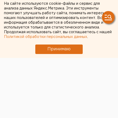
детском доме 16-летние
На сайте используются cookie-файлы и сервис для
анализа данных Яндекс.Метрика. Эти инструменты
подростки насиловали 11-
помогают улучшать работу сайта, понимать интересы
наших пользователей и оптимизировать контент. Вся
летнего воспитанника
информация обрабатывается в обезличенном виде и
используется только для статистического анализа.
Продолжая использовать сайт, вы соглашаетесь с нашей
Нижний Тагил. Четырех воспитателей
Политикой обработки персональных данных
.
Нижнетагильского детского дома №1 привлекли
к дисциплинарной ответственности, сообщили
Принимаю
агентству ЕАН в пресс-службе областной
прокуратуры.
Нижний Тагил. Четырех воспитателей
Нижнетагильского детского дома №1 привлекли к
дисциплинарной ответственности, сообщили
агентству ЕАН в пресс-службе областной
прокуратуры.
В середине декабря 2007 года в одной из
екатеринбургских газет была опубликована статья
«Детовщина без предела», повествующая о