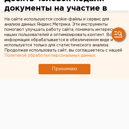
документы на участие в
выборах депутатов
На сайте используются cookie-файлы и сервис для
анализа данных Яндекс.Метрика. Эти инструменты
Тюменской городской
помогают улучшать работу сайта, понимать интересы
наших пользователей и оптимизировать контент. Вся
Думы
информация обрабатывается в обезличенном виде и
используется только для статистического анализа.
Тюмень. До 26 января Тюменская городская
Продолжая использовать сайт, вы соглашаетесь с нашей
Политикой обработки персональных данных
.
избирательная комиссия будет вести прием
документов от кандидатов в депутаты
Принимаю
Тюменской городской Думы.
Тюмень. До 26 января Тюменская городская
избирательная комиссия будет вести прием
документов от кандидатов в депутаты Тюменской
городской Думы. Как сообщили агентству ЕАН в
избирательной комиссии Тюмени, на сегодняшний
день в списках кандидатов 10 человек. За последние
дни подали документы заведующая