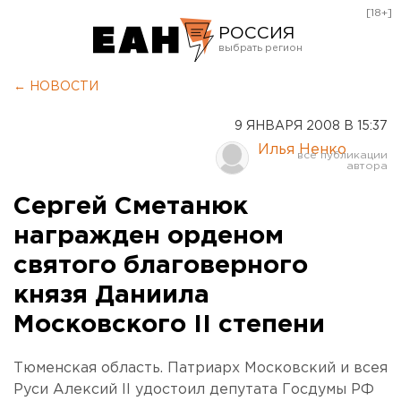
[18+]
РОССИЯ
Екатеринбург
← НОВОСТИ
Челябинск
9 ЯНВАРЯ 2008 В 15:37
Курган
Илья Ненко
Оренбург
Сергей Сметанюк
награжден орденом
святого благоверного
князя Даниила
Московского II степени
Тюменская область. Патриарх Московский и всея
Руси Алексий II удостоил депутата Госдумы РФ