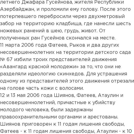
летнего Джафара Гусейнова, жителя Республики
Азербайджан, и проломили ему голову. После этого
потерпевшего перебросили через двухметровый
забор на территорию кладбища, где нанесли шесть
ножевых ранений в шею, грудь, живот. От
полученных ран Гусейнов скончался на месте.
11 марта 2006 года Фатеев, Рыков и два других
несовершеннолетних на территории детского сада
№ 67 избили троих представителей движения
«Авангард красной молодежи» за то, что они не
разделяли идеологию скинхедов. Для устрашения
одному из представителей этого движения отрезали
на голове часть кожи с волосами.
12 и 13 мая 2006 года Шиянов, Фатеев, Атаулин и
несовершеннолетний, причастные к убийству
молодого человека, были задержаны
правоохранительными органами и арестованы.
Шиянов приговорен к 11 годам лишения свободы,
Фатеев - к 11 годам лишения свободы, Атаулин - к 10