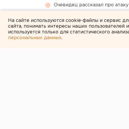
Очевидец рассказал про атаку 
В Оренбурге продлили арест
На сайте используются cookie-файлы и сервис д
сайта, понимать интересы наших пользователей 
используется только для статистического анализ
персональных данных
.
← НОВОСТИ
9 ЯНВАРЯ 2008 В 17:49
Анонсы событи
на 10 января 2
В 12.00 в Городском совете ветера
выдвижение кандидата на должно
В 12.00 в Городском совете ветера