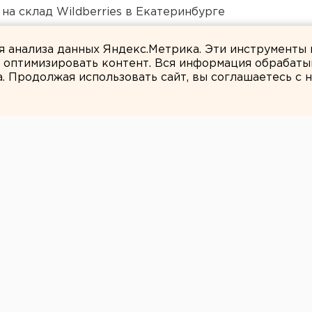
на склад Wildberries в Екатеринбурге
 «смотрителю» кладбищ
ля анализа данных Яндекс.Метрика. Эти инструменты
и оптимизировать контент. Вся информация обрабаты
а. Продолжая использовать сайт, вы соглашаетесь с
ЕАНовости
й и мероприятий
008 года:
нов (ВИЗ-бульвар, 25, 1 этаж) состоится
сть главы Екатеринбурга.
нов (ВИЗ-бульвар, 25, 1 этаж) состоится