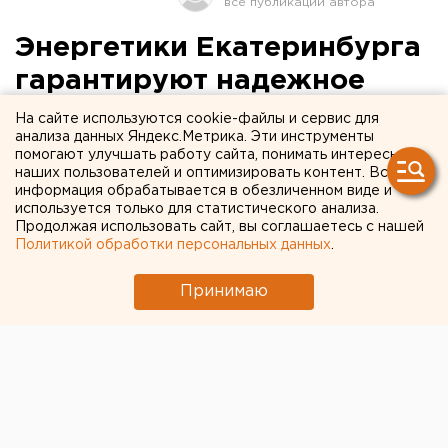
Энергетики Екатеринбурга
гарантируют надежное
энергоснабжение
На сайте используются cookie-файлы и сервис для
анализа данных Яндекс.Метрика. Эти инструменты
потребителей в морозы
помогают улучшать работу сайта, понимать интересы
наших пользователей и оптимизировать контент. Вся
информация обрабатывается в обезличенном виде и
Екатеринбург. В связи с наступившим
используется только для статистического анализа.
похолоданием потребление электроэнергии в
Продолжая использовать сайт, вы соглашаетесь с нашей
Екатеринбурге увеличивается, сообщили
Политикой обработки персональных данных
.
агентству ЕАН в пресс-службе ОАО
«Екатеринбургская электросетевая компания».
Принимаю
Екатеринбург. В связи с наступившим похолоданием
потребление электроэнергии в Екатеринбурге
увеличивается, сообщили агентству ЕАН в пресс-
службе ОАО «Екатеринбургская электросетевая
компания». Так, 9 января максимальное