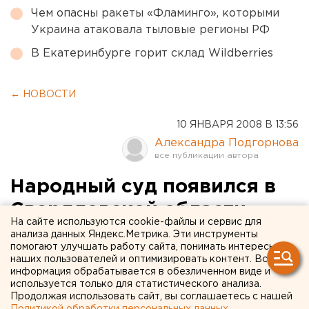
Чем опасны ракеты «Фламинго», которыми
Украина атаковала тыловые регионы РФ
В Екатеринбурге горит склад Wildberries
← НОВОСТИ
10 ЯНВАРЯ 2008 В 13:56
Александра Подгорнова
Народный суд появился в
Свердловской области
На сайте используются cookie-файлы и сервис для
анализа данных Яндекс.Метрика. Эти инструменты
Екатеринбург. Народный суд появился в
помогают улучшать работу сайта, понимать интересы
Свердловской области в декабре, сообщили
наших пользователей и оптимизировать контент. Вся
информация обрабатывается в обезличенном виде и
агентству ЕАН в общественной организации
используется только для статистического анализа.
«Сутяжник».
Продолжая использовать сайт, вы соглашаетесь с нашей