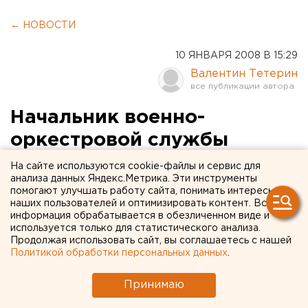
← НОВОСТИ
10 ЯНВАРЯ 2008 В 15:29
Валентин Тетерин
Начальник военно-
оркестровой службы
ПУрВО станет директором
На сайте используются cookie-файлы и сервис для
анализа данных Яндекс.Метрика. Эти инструменты
Екатеринбургского дворца
помогают улучшать работу сайта, понимать интересы
наших пользователей и оптимизировать контент. Вся
молодежи
информация обрабатывается в обезличенном виде и
используется только для статистического анализа.
Екатеринбург. Начальник военно-оркестровой
Продолжая использовать сайт, вы соглашаетесь с нашей
Политикой обработки персональных данных
.
службы ПУрВО Александр Павлов станет
директором Екатеринбургского дворца
Принимаю
молодежи, сообщил агентству ЕАН сам
Александр Павлов.