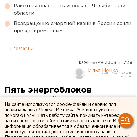
Ракетная опасность угрожает Челябинской
области
Возвращение смертной казни в России сочли
преждевременным
← НОВОСТИ
10 ЯНВАРЯ 2008 В 17:38
Илья Ненко
Пять энергоблоков
Сургутской ГРЭС-2 несут
На сайте используются cookie-файлы и сервис для
нагрузку согласно
анализа данных Яндекс.Метрика. Эти инструменты
помогают улучшать работу сайта, понимать интересы
диспетчерскому графику
наших пользователей и оптимизировать контент. Вся
информация обрабатывается в обезличенном виде и
используется только для статистического анализа.
Ханты-Мансийский автономный округ.