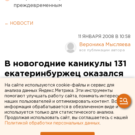
преждевременным
← НОВОСТИ
11 ЯНВАРЯ 2008 В 10:58
Вероника Мысляева
В новогодние каникулы 131
екатеринбуржец оказался
на больничной койке с
На сайте используются cookie-файлы и сервис для
анализа данных Яндекс.Метрика. Эти инструменты
травмами
помогают улучшать работу сайта, понимать интересы
наших пользователей и оптимизировать контент. Вся
информация обрабатывается в обезличенном виде и
Екатеринбург. В течение новогодних каникул в
используется только для статистического анализа.
Екатеринбурге 131 человек получил травмы
Продолжая использовать сайт, вы соглашаетесь с нашей
различной степени тяжести, сообщили агентству
Политикой обработки персональных данных
.
ЕАН в городском управлении здравоохранения.