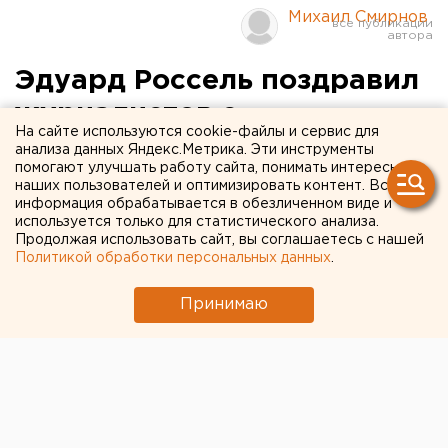
Михаил Смирнов
Эдуард Россель поздравил
журналистов с
На сайте используются cookie-файлы и сервис для
профессиональным
анализа данных Яндекс.Метрика. Эти инструменты
помогают улучшать работу сайта, понимать интересы
праздником
наших пользователей и оптимизировать контент. Вся
информация обрабатывается в обезличенном виде и
используется только для статистического анализа.
Екатеринбург. Губернатор Свердловской
Продолжая использовать сайт, вы соглашаетесь с нашей
области Эдуард Россель поздравил журналистов
Политикой обработки персональных данных
.
Среднего Урала с профессиональным
праздником - Днем российской печати, сообщили
Принимаю
агентству ЕАН в департаменте информационной
политики губернатора.
Екатеринбург. Губернатор Свердловской области
Эдуард Россель поздравил журналистов Среднего
Урала с профессиональным праздником - Днем