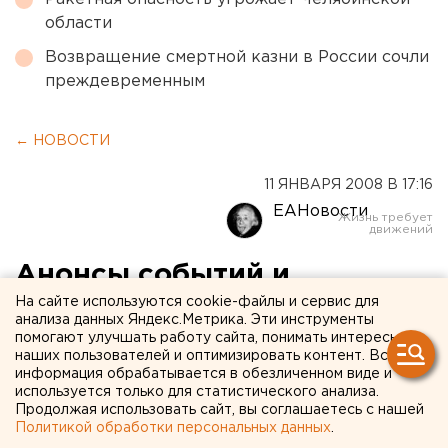
области
Возвращение смертной казни в России сочли
преждевременным
← НОВОСТИ
11 ЯНВАРЯ 2008 В 17:16
ЕАНовости
Анонсы событий и
мероприятий на 12, 13 и 14
На сайте используются cookie-файлы и сервис для
анализа данных Яндекс.Метрика. Эти инструменты
января 2008 года:
помогают улучшать работу сайта, понимать интересы
наших пользователей и оптимизировать контент. Вся
информация обрабатывается в обезличенном виде и
12 января
используется только для статистического анализа.
Продолжая использовать сайт, вы соглашаетесь с нашей
В 13.00 в ККТ «Космос» (ул. Дзержинского, 2)
Политикой обработки персональных данных
.
состоится городское собрание избирателей.