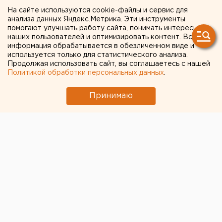
поручил
На сайте используются cookie-файлы и сервис для
анализа данных Яндекс.Метрика. Эти инструменты
проконтролировать ход
помогают улучшать работу сайта, понимать интересы
наших пользователей и оптимизировать контент. Вся
реализации
информация обрабатывается в обезличенном виде и
используется только для статистического анализа.
Трехстороннего
Продолжая использовать сайт, вы соглашаетесь с нашей
Политикой обработки персональных данных
.
соглашения о минимальной
заработной плате
Принимаю
Ханты-Мансийский автономный округ.
Ханты-Мансийский автономный округ. Губернатор
Югры Александр Филипенко поручил
проконтролировать ход реализации
Трехстороннего соглашения о минимальной
заработной плате между правительством,
объединением работодателей и профсоюзов
автономного округа.