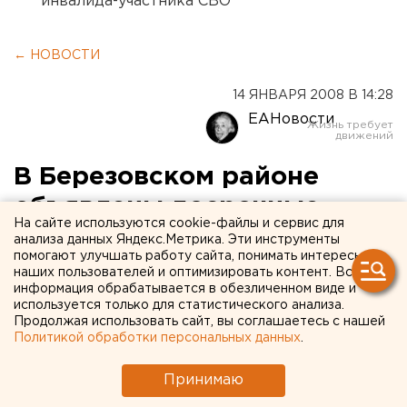
инвалида-участника СВО
← НОВОСТИ
14 ЯНВАРЯ 2008 В 14:28
ЕАНовости
В Березовском районе
объявлены досрочные
На сайте используются cookie-файлы и сервис для
выборы главы
анализа данных Яндекс.Метрика. Эти инструменты
помогают улучшать работу сайта, понимать интересы
администрации
наших пользователей и оптимизировать контент. Вся
информация обрабатывается в обезличенном виде и
муниципального
используется только для статистического анализа.
образования
Продолжая использовать сайт, вы соглашаетесь с нашей
Политикой обработки персональных данных
.
Березняки, Пермский край.
Принимаю