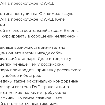
 ЕАН в пресс-службе ЮУЖД.
го типа поступил на Южно-Уральскую
 ЕАН в пресс-службе ЮУЖД. Купе
ми.
ой вагоностроительный завод». Вагон с
 курсировать в сообщении Челябинск –
вилась возможность значительно
единяющего вагоны между собой
зиатский стандарт. Дело в том, что у
цепки меньше, чем у российских,
еперь производить прицепку российского
т удобнее и быстрее.
созданы также максимально комфортные
визор и система DVD-трансляции, а
ья, мягкие полки, не требующие
афчики. Но самое главное – это
ый открывается пластиковыми