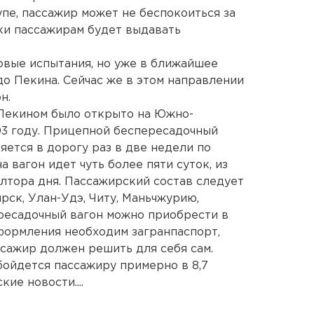
пе, пассажир может не беспокоиться за
ки пассажирам будет выдавать
овые испытания, но уже в ближайшее
до Пекина. Сейчас же в этом направлении
н.
 Пекином было открыто на Южно-
03 году. Прицепной беспересадочный
яется в дорогу раз в две недели по
 вагон идет чуть более пяти суток, из
олтора дня. Пассажирский состав следует
рск, Улан-Удэ, Читу, Маньчжурию,
ресадочный вагон можно приобрести в
формления необходим загранпаспорт,
сажир должен решить для себя сам.
бойдется пассажиру примерно в 8,7
ие новости....