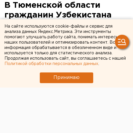
В Тюменской области
гражданин Узбекистана
убил пенсионера тростью
На сайте используются cookie-файлы и сервис для
анализа данных Яндекс.Метрика. Эти инструменты
помогают улучшать работу сайта, понимать интересы
Ишимский район, Тюменская область.
наших пользователей и оптимизировать контент. Вся
информация обрабатывается в обезличенном виде и
Ишимский район, Тюменская область. В Тюменской
используется только для статистического анализа.
Продолжая использовать сайт, вы соглашаетесь с нашей
области предъявлено обвинение 44-летнему
Политикой обработки персональных данных
.
жителю Ишимского района, который убил
пенсионера тростью.
Принимаю
Как сообщил агентству ЕАН старший помощник
руководителя следственного управления
следственного комитета при прокуратуре
Тюменской области Евгений Казаков, Ишимским
межрайонным следственным отделом к уголовной
ответственности привлечен 44-летний гражданин
Республики Узбекистан, обвиняемый по части 1
статьи 105 УК РФ (убийство). Следствием