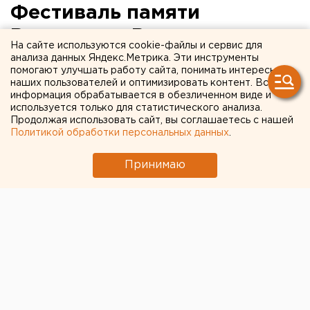
Фестиваль памяти
Владимира Высоцкого
На сайте используются cookie-файлы и сервис для
пройдет в молодежном
анализа данных Яндекс.Метрика. Эти инструменты
помогают улучшать работу сайта, понимать интересы
клубе «Свезар»
наших пользователей и оптимизировать контент. Вся
информация обрабатывается в обезличенном виде и
используется только для статистического анализа.
Екатеринбург. Фестиваль памяти Владимира
Продолжая использовать сайт, вы соглашаетесь с нашей
Высоцкого пройдет в молодежном клубе
Политикой обработки персональных данных
.
«Свезар», сообщили агентству ЕАН
организаторы мероприятия.
Принимаю
Екатеринбург. Фестиваль памяти Владимира
Высоцкого пройдет в молодежном клубе «Свезар»,
сообщили агентству ЕАН организаторы
мероприятия. Фестиваль посвящен 70-ой
годовщине со дня рождения поэта и актера.
Творческие коллективы соберутся в клубе 25
января, чтобы вспомнить известного барда. В этот