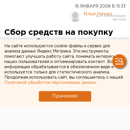
16 ЯНВАРЯ 2008 В 15:33
Илья Ненко
Сбор средств на покупку
автомобиля для студентки-
На сайте используются cookie-файлы и сервис для
инвалида проходит в
анализа данных Яндекс.Метрика. Эти инструменты
помогают улучшать работу сайта, понимать интересы
Тюменском
наших пользователей и оптимизировать контент. Вся
информация обрабатывается в обезличенном виде и
госуниверситете
используется только для статистического анализа.
Продолжая использовать сайт, вы соглашаетесь с нашей
Политикой обработки персональных данных
.
Тюмень. В ТюмГУ проходит благотворительная
акция «Машина для Марины», цель которой –
Принимаю
собрать сумму, достаточную для покупки
автомобиля для студентки третьего курса
факультета психологии ТюмГУ Марины Бахмат.
Тюмень. В ТюмГУ проходит благотворительная